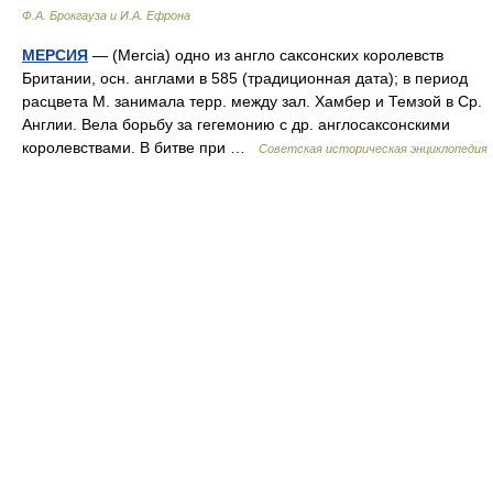
Ф.А. Брокгауза и И.А. Ефрона
МЕРСИЯ
— (Mercia) одно из англо саксонских королевств
Британии, осн. англами в 585 (традиционная дата); в период
расцвета М. занимала терр. между зал. Хамбер и Темзой в Ср.
Англии. Вела борьбу за гегемонию с др. англосаксонскими
королевствами. В битве при …
Советская историческая энциклопедия