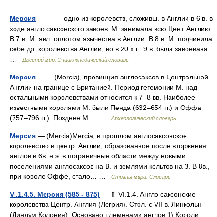
Мерсия
— одно из королевств, сложивш. в Англии в 6 в. в
ходе англо саксонского завоев. М. занимала всю Цент. Англию.
В 7 в. М. явл. оплотом язычества в Англии. В 8 в. М. подчинила
себе др. королевства Англии, но в 20 х гг. 9 в. была завоевана…
…
Древний мир. Энциклопедический словарь
Мерсия
— (Mercia), провинция англосаксов в Центральной
Англии на границе с Британией. Период гегемонии М. над
остальными королевствами относится к 7–8 вв. Наиболее
известными королями М. были Пенда (632–654 гг.) и Оффа
(757–796 гг.). Позднее М.… …
Археологический словарь
Мерсия
— (Mercia)Mercia, в прошлом англосаксонское
королевство в центр. Англии, образованное после вторжения
англов в 6в. н.э. в пограничные области между новыми
поселениями англосаксов на В. и землями кельтов на З. В 8в.,
при короле Оффе, стало… …
Страны мира. Словарь
VI.1.4.5. Мерсия (585 - 875)
— ⇑ VI.1.4. Англо саксонские
королевства Центр. Англия (Логрия). Стол. с VII в. Линкольн
(Линдум Колония). Основано племенами англов 1) Короли