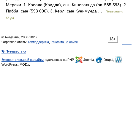
Мерсии. 1. Креода (Кридда), сын Киневальда (ок. 585 593). 2.
Пибба, сын (593 606). 3. Керл, сын Кунимунда …
Правители
Мира
© Академик, 2000-2026
18+
Обратная связь:
Техподдержка
,
Реклама на сайте
👣 Путешествия
Экспорт словарей на сайты
, сделанные на PHP,
Joomla,
Drupal,
WordPress, MODx.