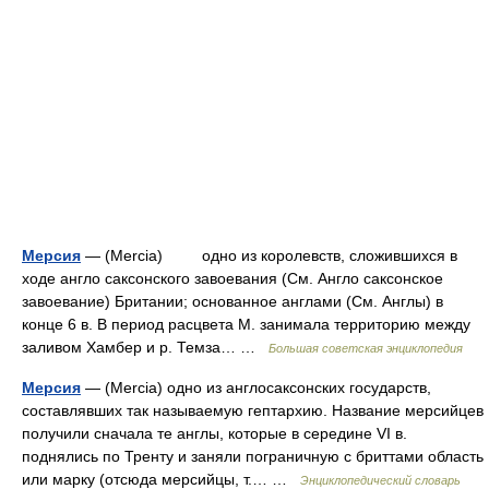
Мерсия
— (Mercia) одно из королевств, сложившихся в
ходе англо саксонского завоевания (См. Англо саксонское
завоевание) Британии; основанное англами (См. Англы) в
конце 6 в. В период расцвета М. занимала территорию между
заливом Хамбер и р. Темза… …
Большая советская энциклопедия
Мерсия
— (Mercia) одно из англосаксонских государств,
составлявших так называемую гептархию. Название мерсийцев
получили сначала те англы, которые в середине VI в.
поднялись по Тренту и заняли пограничную с бриттами область
или марку (отсюда мерсийцы, т.… …
Энциклопедический словарь