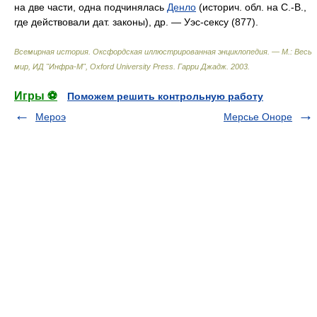
на две части, одна подчинялась
Денло
(историч. обл. на С.-В.,
где действовали дат. законы), др. — Уэс-сексу (877).
Всемирная история. Оксфордская иллюстрированная энциклопедия. — М.: Весь
мир, ИД "Инфра-М", Oxford University Press
.
Гарри Джадж
.
2003
.
Игры ⚽
Поможем решить контрольную работу
Мероэ
Мерсье Оноре