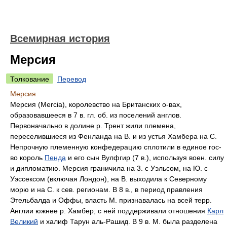
Всемирная история
Мерсия
Толкование
Перевод
Мерсия
Мерсия (Mercia), королевство на Британских о-вах,
образовавшееся в 7 в. гл. об. из поселений англов.
Первоначально в долине р. Трент жили племена,
переселившиеся из Фенланда на В. и из устья Хамбера на С.
Непрочную племенную конфедерацию сплотили в единое roc-
во король
Пенда
и его сын Вулфгир (7 в.), используя воен. силу
и дипломатию. Мерсия граничила на 3. с Уэльсом, на Ю. с
Уэссексом (включая Лондон), на В. выходила к Северному
морю и на С. к сев. регионам. В 8 в., в период правления
Этельбалда и Оффы, власть М. признавалась на всей терр.
Англии южнее р. Хамбер; с ней поддерживали отношения
Карл
Великий
и халиф Тарун аль-Рашид. В 9 в. М. была разделена